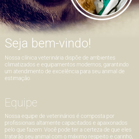
Seja bem-vindo!
Nossa clínica veterinária dispõe de ambientes
climatizados e equipamentos modernos, garantindo
um atendimento de excelência para seu animal de
estimação.
Equipe
Nossa equipe de veterinários é composta por
profissionais altamente capacitados e apaixonados
pelo que fazem. Você pode ter a certeza de que eles
tratarão seu animal com o máximo respeito e carinho,